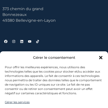
373 chemin du grand
Bonnezeaux
49380 Bellevigne-en-Layon
Liens utiles
Gérer le consentement
Pour offrir les meilleures expériences, nous utilisons des
Contact
technologies telles que les cookies pour stocker et/ou accéder aux
informations des appareils. Le fait de consentir à ces technologies
Où nous trouver ?
nous permettra de traiter des données telles que le comportement
Mentions légales
de navigation ou les ID uniques sur ce site. Le fait de ne pas
Conditions générales de vente
consentir ou de retirer son consentement peut avoir un effet
négatif sur certaines caractéristiques et fonctions.
Gérer les services