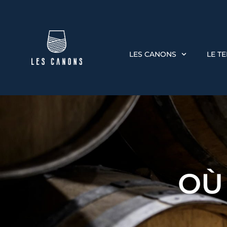
LES CANONS
LE T
OÙ