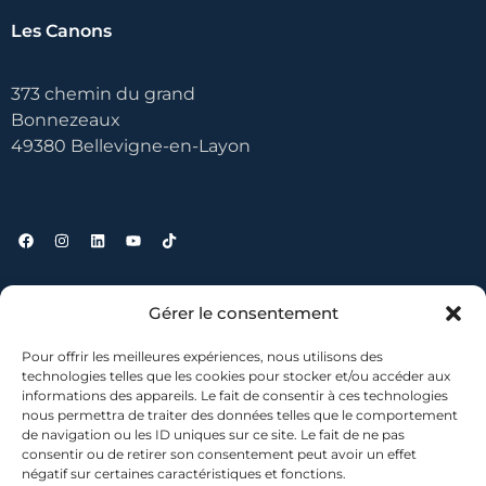
Les Canons
373 chemin du grand
Bonnezeaux
49380 Bellevigne-en-Layon
Liens utiles
Gérer le consentement
Pour offrir les meilleures expériences, nous utilisons des
Contact
technologies telles que les cookies pour stocker et/ou accéder aux
informations des appareils. Le fait de consentir à ces technologies
Où nous trouver ?
nous permettra de traiter des données telles que le comportement
Mentions légales
de navigation ou les ID uniques sur ce site. Le fait de ne pas
Conditions générales de vente
consentir ou de retirer son consentement peut avoir un effet
négatif sur certaines caractéristiques et fonctions.