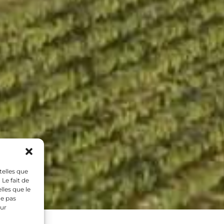
telles que
Le fait de
lles que le
ne pas
sur