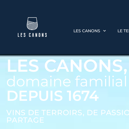
LES CANONS
LE T
LES CANONS,
domaine familial
DEPUIS 1674
VINS DE TERROIRS, DE PASSI
PARTAGE