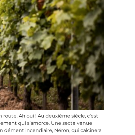
n route. Ah oui ! Au deuxième siècle, c’est
hangement qui s’amorce. Une secte venue
n dément incendiaire, Néron, qui calcinera