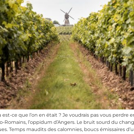
ù est-ce que l’on en était ? Je voudrais pas vous perdre e
s Gallo-Romains, l’oppidum d’Angers. Le bruit sourd du c
iques. Temps maudits des calomnies, boucs émissaires d’u