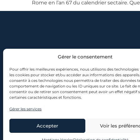
Rome en l’an 67 du calendrier sectaire. Que vi
Gérer le consentement
Pour offrir les meilleures expériences, nous utilisons des technologies 
les cookies pour stocker et/ou accéder aux informations des appareils. 
consentir à ces technologies nous permettra de traiter des données te
comportement de navigation ou les ID uniques sur ce site. Le fait de 
consentir ou de retirer son consentement peut avoir un effet négatif 
certaines caractéristiques et fonctions.
Gérer les services
Accepter
Voir les préféren
© 2026 lescanons.co – Tou
Mentions légales
Déclaration de confidentialité