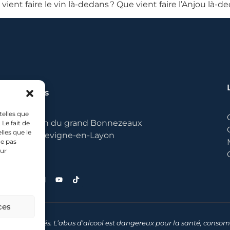
ent faire le vin là-dedans ? Que vient faire l’Anjou là-deda
Les Canons
telles que
373 chemin du grand Bonnezeaux
Le fait de
lles que le
49380 Bellevigne-en-Layon
ne pas
sur
ces
s droits réservés. L’abus d’alcool est dangereux pour la santé, con