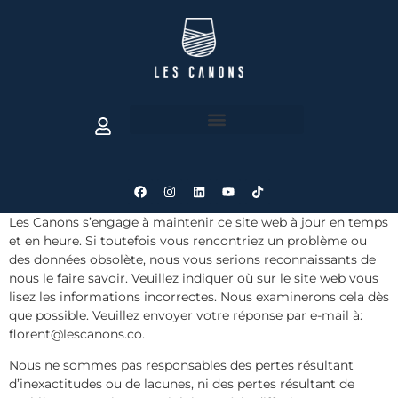
Les Canons s’engage à maintenir ce site web à jour en temps
et en heure. Si toutefois vous rencontriez un problème ou
des données obsolète, nous vous serions reconnaissants de
nous le faire savoir. Veuillez indiquer où sur le site web vous
lisez les informations incorrectes. Nous examinerons cela dès
que possible. Veuillez envoyer votre réponse par e-mail à:
florent@
lescanons.co
.
Nous ne sommes pas responsables des pertes résultant
d’inexactitudes ou de lacunes, ni des pertes résultant de