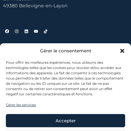
49380 Bellevigne-en-Layon
Liens utiles
Gérer le consentement
Pour offrir les meilleures expériences, nous utilisons des
Contact
technologies telles que les cookies pour stocker et/ou accéder aux
informations des appareils. Le fait de consentir à ces technologies
Où nous trouver ?
nous permettra de traiter des données telles que le comportement
Mentions légales
de navigation ou les ID uniques sur ce site. Le fait de ne pas
Conditions générales de vente
consentir ou de retirer son consentement peut avoir un effet
négatif sur certaines caractéristiques et fonctions.
Gérer les services
Accepter
© 2026 lescanons.co – Tous droits réservés. L’abus d’alcool
est dangereux pour la santé, consommez avec