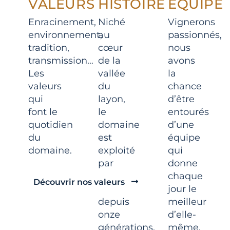
VALEURS
HISTOIRE
ÉQUIPE
Enracinement,
Niché
Vignerons
environnement,
au
passionnés,
tradition,
cœur
nous
transmission…
de la
avons
Les
vallée
la
valeurs
du
chance
qui
layon,
d’être
font le
le
entourés
quotidien
domaine
d’une
du
est
équipe
domaine.
exploité
qui
par
donne
notre
chaque
Découvrir nos valeurs
famille
jour le
depuis
meilleur
onze
d’elle-
générations,
même.