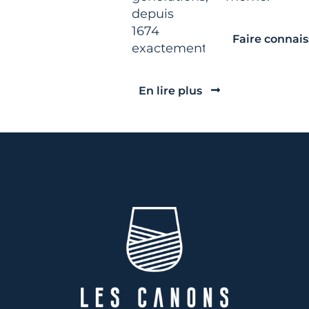
depuis
1674
Faire connai
exactement.
En lire plus