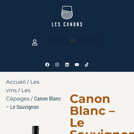
Accueil
/
Les
vins
/
Les
Canon
Cépages
/ Canon Blanc
Blanc –
– Le Sauvignon
Le