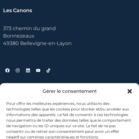
Les Canons
373 chemin du grand
Bonnezeaux
49380 Bellevigne-en-Layon
Liens utiles
Gérer le consentement
Pour offrir les meilleures expériences, nous utilisons des
Contact
technologies telles que les cookies pour stocker et/ou accéder aux
informations des appareils. Le fait de consentir à ces technologies
Où nous trouver ?
nous permettra de traiter des données telles que le comportement
Mentions légales
de navigation ou les ID uniques sur ce site. Le fait de ne pas
Conditions générales de vente
consentir ou de retirer son consentement peut avoir un effet
négatif sur certaines caractéristiques et fonctions.