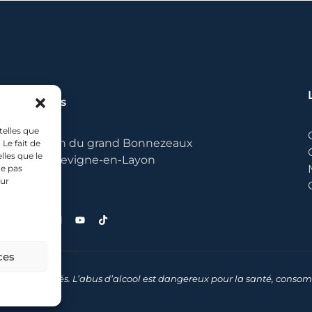
Les Canons
telles que
373 chemin du grand Bonnezeaux
Le fait de
lles que le
49380 Bellevigne-en-Layon
ne pas
sur
ces
s droits réservés. L’abus d’alcool est dangereux pour la santé, con