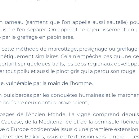
ameau (sarment que l’on appelle aussi sautelle) pour 
is de l’en séparer. On appelait ce rajeunissement un 
 par le greffage en pépinières.
, cette méthode de marcottage, provignage ou greffage f
étiquement similaires. Cela n’empêche pas qu’une cert
portant sur quelques traits, les ceps régionaux développ
r tout poilu et aussi le pinot gris qui a perdu son rouge.
, vulnérable par la main de l’homme.
n puis bercés par les conquêtes humaines et le marcha
 isolés de ceux dont ils provenaient ;
cépages de l’Ancien Monde. La vigne comprend depuis
aucase, de la Méditerranée et de la péninsule Ibérique
s, issus de l’extension vers le nord. – Les cépages de table d’Orient et du