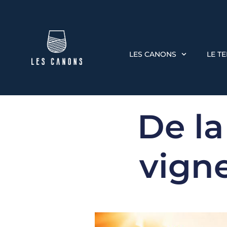
LES CANONS
LE T
De la
vigne