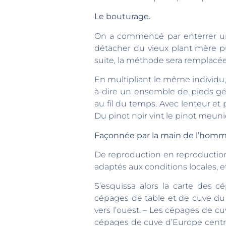
Le bouturage.
On a commencé par enterrer un r
détacher du vieux plant mère pu
suite, la méthode sera remplacée
En multipliant le même individu
à-dire un ensemble de pieds gén
au fil du temps. Avec lenteur et 
Du pinot noir vint le pinot meunie
Façonnée par la main de l’homme
De reproduction en reproductio
adaptés aux conditions locales, et
S’esquissa alors la carte des 
cépages de table et de cuve du C
vers l’ouest. – Les cépages de cuve d’Europe occidentale issus d’une première extension à partir de la Méditerranée. – Les
cépages de cuve d’Europe centrale et des Balkan