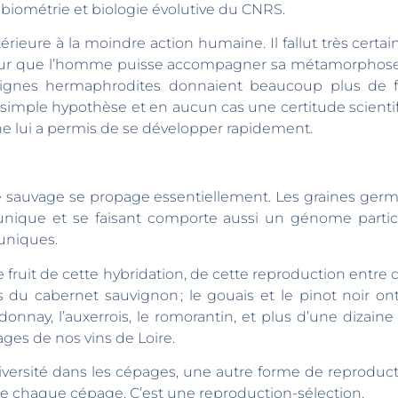
 biométrie et biologie évolutive du CNRS.
antérieure à la moindre action humaine. Il fallut très cer
r que l’homme puisse accompagner sa métamorphose. L’
gnes hermaphrodites donnaient beaucoup plus de fruit
simple hypothèse et en aucun cas une certitude scientifi
e lui a permis de se développer rapidement.
ne sauvage se propage essentiellement. Les graines ger
 unique et se faisant comporte aussi un génome particu
uniques.
 fruit de cette hybridation, de cette reproduction entre
s du cabernet sauvignon ; le gouais et le pinot noir o
onnay, l’auxerrois, le romorantin, et plus d’une dizain
ges de nos vins de Loire.
iversité dans les cépages, une autre forme de reproduct
 de chaque cépage. C’est une reproduction-sélection.