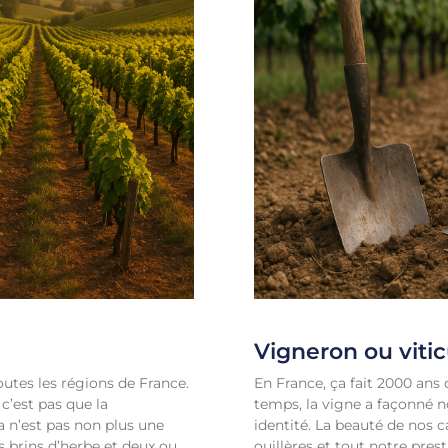
Vigneron ou vitic
 toutes les régions de France.
En France, ça fait 2000 ans 
 c’est pas que la
temps, la vigne a façonné n
a n’est pas non plus une
identité. La beauté de nos
s brins d’herbe et deux ou
ouillères et tout notre pres