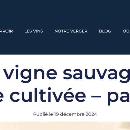
ERROIR
LES VINS
NOTRE VERGER
BLOG
OÙ
 vigne sauvag
 cultivée – pa
Publié le
19 décembre 2024