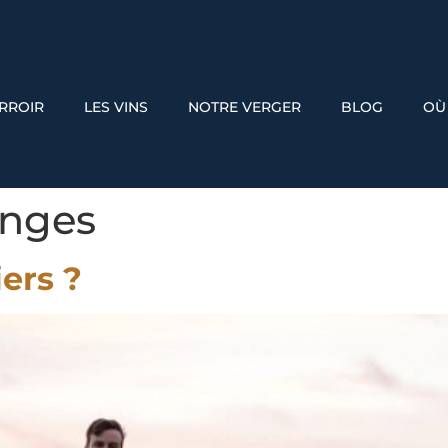
ERROIR
LES VINS
NOTRE VERGER
BLOG
OÙ
nges
ers ?