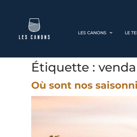
LES CANONS
LE T
Étiquette :
venda
Où sont nos saisonni