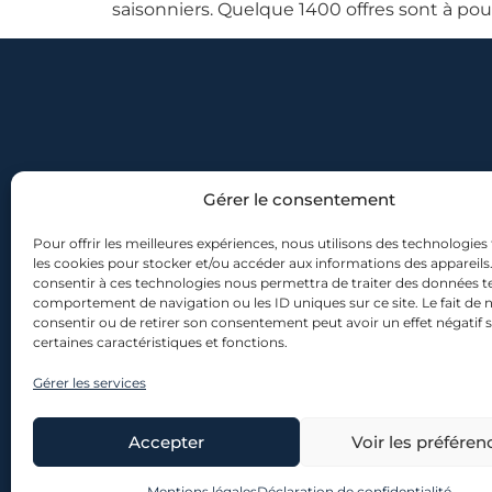
saisonniers. Quelque 1400 offres sont à pou
Gérer le consentement
Pour offrir les meilleures expériences, nous utilisons des technologies 
les cookies pour stocker et/ou accéder aux informations des appareils. 
consentir à ces technologies nous permettra de traiter des données te
comportement de navigation ou les ID uniques sur ce site. Le fait de 
consentir ou de retirer son consentement peut avoir un effet négatif 
certaines caractéristiques et fonctions.
Gérer les services
Accepter
Voir les préféren
© 2026 lescanons.co – Tou
Mentions légales
Déclaration de confidentialité