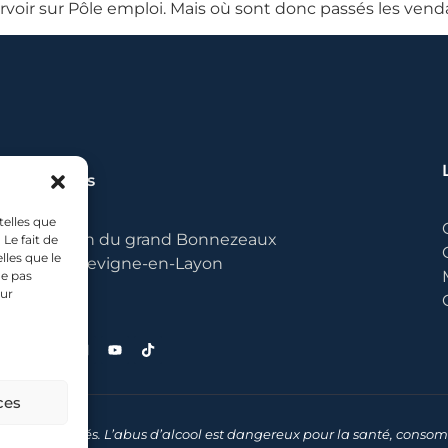
rvoir sur Pôle emploi. Mais où sont donc passés les vend
Les Canons
telles que
373 chemin du grand Bonnezeaux
Le fait de
lles que le
49380 Bellevigne-en-Layon
ne pas
sur
ces
s droits réservés. L’abus d’alcool est dangereux pour la santé, con