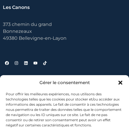
Les Canons
373 chemin du grand
Bonnezeaux
49380 Bellevigne-en-Layon
Liens utiles
Gérer le consentement
Pour offrir les meilleures expériences, nous utilisons des
Contact
technologies telles que les cookies pour stocker et/ou accéder aux
informations des appareils. Le fait de consentir à ces technologies
Où nous trouver ?
nous permettra de traiter des données telles que le comportement
Mentions légales
de navigation ou les ID uniques sur ce site. Le fait de ne pas
Conditions générales de vente
consentir ou de retirer son consentement peut avoir un effet
négatif sur certaines caractéristiques et fonctions.