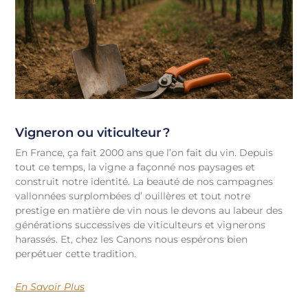
Vigneron ou viticulteur ?
En France, ça fait 2000 ans que l’on fait du vin. Depuis
tout ce temps, la vigne a façonné nos paysages et
construit notre identité. La beauté de nos campagnes
vallonnées surplombées d’ ouillères et tout notre
prestige en matière de vin nous le devons au labeur des
générations successives de viticulteurs et vignerons
harassés. Et, chez les Canons nous espérons bien
perpétuer cette tradition.
En Savoir Plus