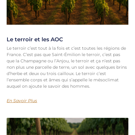
Le terroir et les AOC
Le terroir c’est tout à la fois et c’est toutes les régions de
France. C’est pas que Saint-Émilion le terroir, c’est pas
que la Champagne ou l’Anjou, le terroir et ça n’est pas
non plus une parcelle de terre, un sol avec quelques brins
d’herbe et deux ou trois cailloux. Le terroir c’est
l’ensemble corps et âmes qui s’appelle le mésoclimat
auquel on ajoute le savoir des hommes.
En Savoir Plus