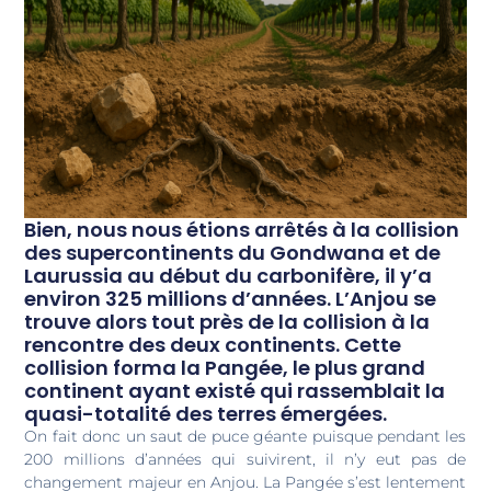
Bien, nous nous étions arrêtés à la collision
des supercontinents du Gondwana et de
Laurussia au début du carbonifère, il y’a
environ 325 millions d’années. L’Anjou se
trouve alors tout près de la collision à la
rencontre des deux continents. Cette
collision forma la Pangée, le plus grand
continent ayant existé qui rassemblait la
quasi-totalité des terres émergées.
On fait donc un saut de puce géante puisque pendant les
200 millions d’années qui suivirent, il n’y eut pas de
changement majeur en Anjou. La Pangée s’est lentement