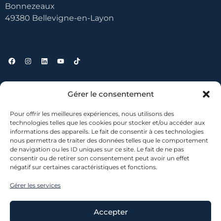
Bonnezeaux
49380 Bellevigne-en-Layon
Liens utiles
Gérer le consentement
Pour offrir les meilleures expériences, nous utilisons des
Contact
technologies telles que les cookies pour stocker et/ou accéder aux
informations des appareils. Le fait de consentir à ces technologies
Où nous trouver ?
nous permettra de traiter des données telles que le comportement
Mentions légales
de navigation ou les ID uniques sur ce site. Le fait de ne pas
Conditions générales de vente
consentir ou de retirer son consentement peut avoir un effet
négatif sur certaines caractéristiques et fonctions.
Gérer les services
Accepter
© 2026 lescanons.co – Tous droits réservés. L’abus d’alcool