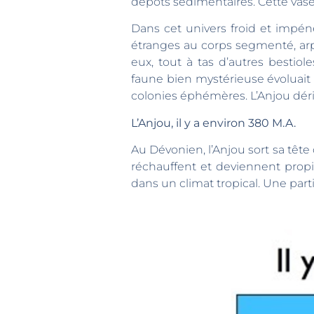
dépôts sédimentaires. Cette vase é
Dans cet univers froid et impénét
étranges au corps segmenté, arpe
eux, tout à tas d’autres bestio
faune bien mystérieuse évoluait 
colonies éphémères. L’Anjou déri
L’Anjou, il y a environ 380 M.A.
Au Dévonien, l’Anjou sort sa tête de l’eau entr
réchauffent et deviennent propi
dans un climat tropical. Une part