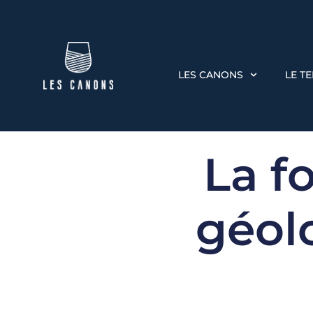
LES CANONS
LE T
La f
géol