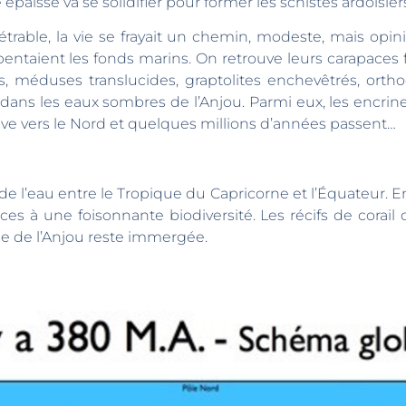
paisse va se solidifier pour former les schistes ardoisiers
rable, la vie se frayait un chemin, modeste, mais opiniâ
ntaient les fonds marins. On retrouve leurs carapaces fo
les, méduses translucides, graptolites enchevêtrés, ort
dans les eaux sombres de l’Anjou. Parmi eux, les encrine
ve vers le Nord et quelques millions d’années passent…
e le Tropique du Capricorne et l’Équateur. En s’éloignant du Pôle, ses eaux se
ces à une foisonnante biodiversité. Les récifs de corai
ie de l’Anjou reste immergée.