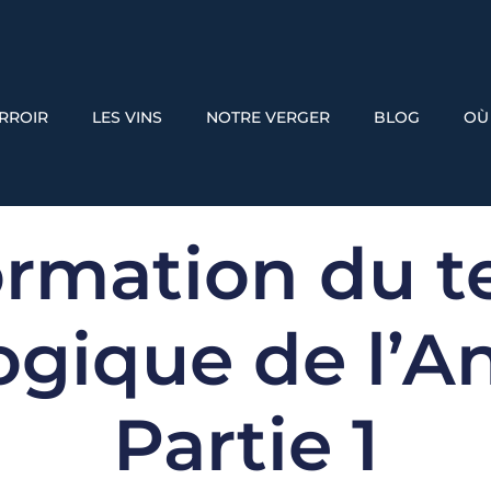
ERROIR
LES VINS
NOTRE VERGER
BLOG
OÙ
ormation du te
ogique de l’An
Partie 1