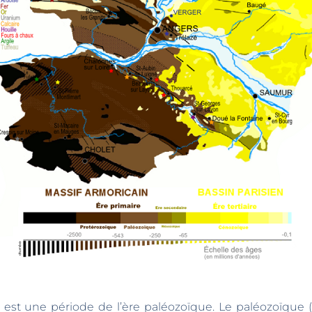
’ère paléozoïque. Le paléozoïque (du grec palaios, ancien, et zôon,