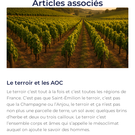
Articles associés
Le terroir et les AOC
Le terroir c’est tout à la fois et c’est toutes les régions de
France. C’est pas que Saint-Émilion le terroir, c’est pas
que la Champagne ou l’Anjou, le terroir et ça n’est pas
non plus une parcelle de terre, un sol avec quelques brins
d’herbe et deux ou trois cailloux. Le terroir c’est
l’ensemble corps et âmes qui s’appelle le mésoclimat
auquel on ajoute le savoir des hommes.