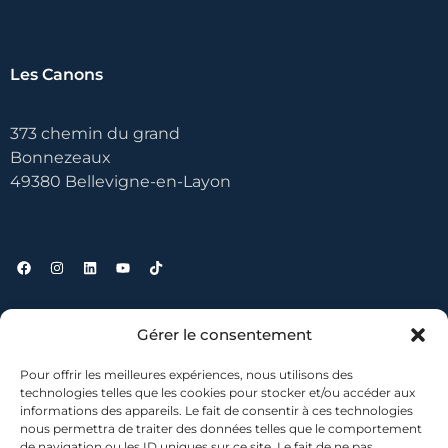
Les Canons
373 chemin du grand
Bonnezeaux
49380 Bellevigne-en-Layon
Liens utiles
Gérer le consentement
Pour offrir les meilleures expériences, nous utilisons des
Contact
technologies telles que les cookies pour stocker et/ou accéder aux
informations des appareils. Le fait de consentir à ces technologies
Où nous trouver ?
nous permettra de traiter des données telles que le comportement
Mentions légales
de navigation ou les ID uniques sur ce site. Le fait de ne pas