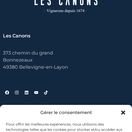
Les Canons
373 chemin du grand
Bonnezeaux
49380 Bellevigne-en-Layon
Liens utiles
Gérer le consentement
Pour offrir les meilleures expériences, nous utilisons des
Contact
technologies telles que les cookies pour stocker et/ou accéder aux