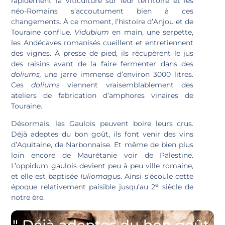
rapidement la viticulture sur leur territoire et les
néo-Romains s’accoutument bien à ces
changements.
À ce moment, l’histoire d’Anjou et de
Touraine conflue.
Vidubium
en main, une serpette,
les Andécaves romanisés cueillent et entretiennent
des vignes. À presse de pied, ils récupèrent le jus
des raisins avant de la faire fermenter dans des
doliums,
une jarre immense d’environ 3000 litres.
Ces
doliums
viennent vraisemblablement des
ateliers de fabrication d’amphores vinaires de
Touraine.
Désormais, les Gaulois peuvent boire leurs crus.
Déjà adeptes du bon goût, ils font venir des vins
d’Aquitaine, de Narbonnaise.
Et même de bien plus
loin encore de Maurétanie voir de Palestine.
L’oppidum gaulois devient peu à peu ville romaine,
et elle est baptisée
Iuliomagu
s.
Ainsi s’écoule cette
e
époque relativement paisible jusqu’au 2
siècle de
notre ère.
" Déjà adeptes du bon goût,