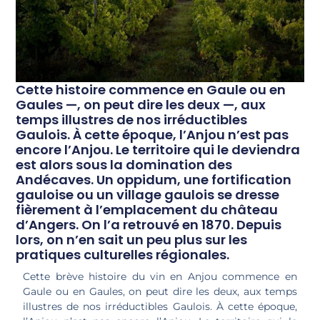
Cette histoire commence en Gaule ou en
Gaules —, on peut dire les deux —, aux
temps illustres de nos irréductibles
Gaulois. À cette époque, l’Anjou n’est pas
encore l’Anjou. Le territoire qui le deviendra
est alors sous la domination des
Andécaves. Un oppidum, une fortification
gauloise ou un village gaulois se dresse
fièrement à l’emplacement du château
d’Angers. On l’a retrouvé en 1870. Depuis
lors, on n’en sait un peu plus sur les
pratiques culturelles régionales.
Cette brève histoire du vin en Anjou commence en
Gaule ou en Gaules, on peut dire les deux, aux temps
illustres de nos irréductibles Gaulois. À cette époque,