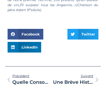
de vin,//Il surpass’ tous les Angevins… »
(Chanson du
e
père Adam 9
siècle).
Facebook
Twitter
LinkedIn
Précédent
Suivant
Quelle Consommation De Vin Aujourd’hui En France ?
Une Brève Histoire Du Vin En Anjou, Deuxième Partie.