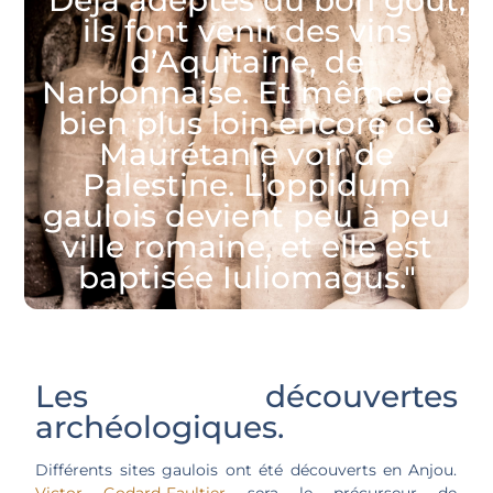
ils font venir des vins
d’Aquitaine, de
Narbonnaise. Et même de
bien plus loin encore de
Maurétanie voir de
Palestine. L’oppidum
gaulois devient peu à peu
ville romaine, et elle est
baptisée Iuliomagus."
Les découvertes
archéologiques.
Différents sites gaulois ont été découverts en Anjou.
Victor Godard-Faultier
sera le précurseur de