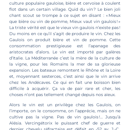
culture populaire gauloise, bière et cervoise à coulent
flot dans un certain village. Quid du vin ? Le bien joli
chant scout se trompe à ce sujet en disant : « Mieux
que bière ou vin de pomme, Mieux vaut vin gaulois ! »
La triste vérité est que le vieux vin gaulois n’existe pas !
Du moins en ce qu’il s’agit de produire le vin. Chez les
Gaulois on produit bière et vin de pomme. Cette
consommation prestigieuse est l’apanage des
aristocrates d’alors. Le vin est importé par galères
d’Italie. La Méditerranée c’est la mère de la culture de
la vigne, pour les Romains la mer de sa glorieuse
expansion. Les bateaux remontent le Rhône et la Loire
et, moyennant sesterces, c’est ainsi que le vin arrive
chez les Andécaves. Ce qui en fait une boisson bien
difficile à acquérir. Ça va de pair rare et cher, les
choses n’ont pas tellement changé depuis nos aïeux.
Alors le vin est un privilège chez les Gaulois, on
l’importe, on le consomme, on l’apprécie, mais on ne
cultive pas la vigne. Pas de vin gaulois !… Jusqu’à
Alésia. Vercingétorix le puissant chef de guerre et
dernier chevelu réfractaire est défait en -52 av. J.-C..