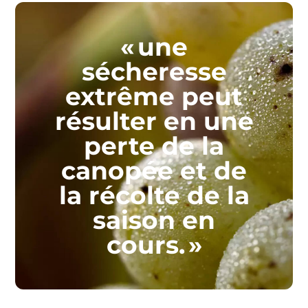
« une
sécheresse
extrême peut
résulter en une
perte de la
canopée et de
la récolte de la
saison en
cours. »