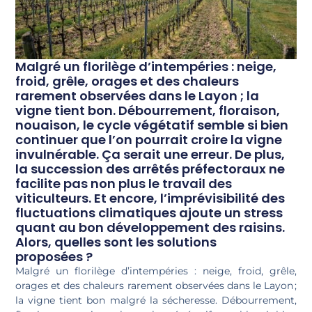
Malgré un florilège d’intempéries : neige,
froid, grêle, orages et des chaleurs
rarement observées dans le Layon ; la
vigne tient bon. Débourrement, floraison,
nouaison, le cycle végétatif semble si bien
continuer que l’on pourrait croire la vigne
invulnérable. Ça serait une erreur. De plus,
la succession des arrêtés préfectoraux ne
facilite pas non plus le travail des
viticulteurs. Et encore, l’imprévisibilité des
fluctuations climatiques ajoute un stress
quant au bon développement des raisins.
Alors, quelles sont les solutions
proposées ?
Malgré un florilège d’intempéries : neige, froid, grêle,
orages et des chaleurs rarement observées dans le Layon ;
la vigne tient bon malgré la sécheresse. Débourrement,