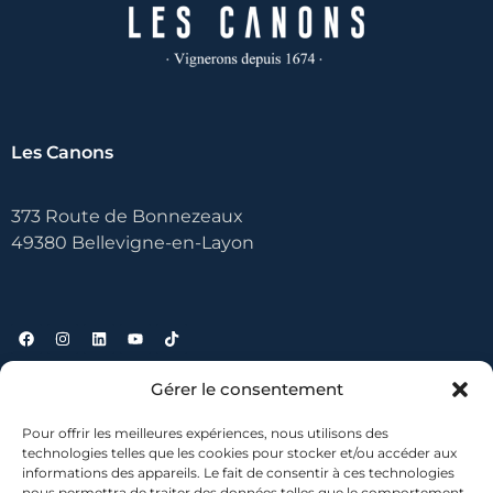
Les Canons
373 Route de Bonnezeaux
49380 Bellevigne-en-Layon
Gérer le consentement
Useful links
Pour offrir les meilleures expériences, nous utilisons des
technologies telles que les cookies pour stocker et/ou accéder aux
Contact
informations des appareils. Le fait de consentir à ces technologies
nous permettra de traiter des données telles que le comportement