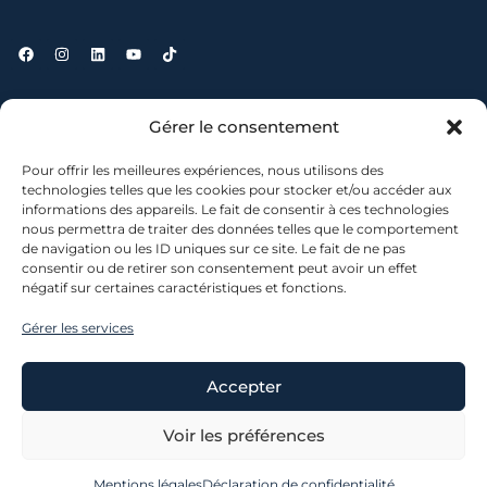
Liens utiles
Gérer le consentement
Pour offrir les meilleures expériences, nous utilisons des
Contact
technologies telles que les cookies pour stocker et/ou accéder aux
informations des appareils. Le fait de consentir à ces technologies
Où nous trouver ?
nous permettra de traiter des données telles que le comportement
Mentions légales
de navigation ou les ID uniques sur ce site. Le fait de ne pas
Conditions générales de vente
consentir ou de retirer son consentement peut avoir un effet
négatif sur certaines caractéristiques et fonctions.
Gérer les services
Accepter
© 2026 lescanons.co – Tous droits réservés. L’abus d’alcool
est dangereux pour la santé, consommez avec
Voir les préférences
modération.
Mentions légales
Déclaration de confidentialité